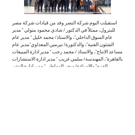
استقبلت اليوم شركة النصر وفد من قيادات شركة مصر
للبترول، ممثلاً في الدكتور / شادي محمود متولي ” مدير
عام السوق الداخلي”، والاستاذ/ محمد خليل ” مدير عام
الشئون الفنية”، والدكتورة/ نيرمين المعداوي”مدير عام
مساعد الانتاج”، والاستاذ / محمد رجب ” مدير ادارة المبيعات
بالقاهرة”، المهندسة/ سلمي غريب ” مدير ادارة الاستشارات
الفنية” والاستاذة/ سحر الدماطي ” مدير ادارة النشر
والاعلان”، وكان في استقبال الوفد الدكتور المهندس/ خالد
شديد – العضو المنتدب التنفيذي، وذلك بحضور السادة
قيادات ومديري شركة النصر.
كما شملت الجولة تفقد مختلف خطوط ومراحل الإنتاج
بمصانع الشركة، والاطلاع على الإمكانات التصنيعية
والتقنيات المطبقة وفق أعلى معايير الجودة، إلى جانب
استعراض منتجات الشركة وخدماتها المتنوعة المقدمة
للعملاء، ومنها خدمات ما بعد البيع، والدعم الفني، وبرامج