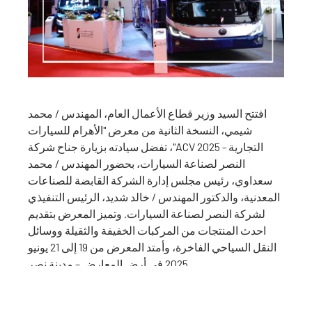
افتتح السيد وزير قطاع الأعمال العام، المهندس / محمد
شيمي، النسخة الثانية من معرض "الأهرام للسيارات
التجارية - ACV 2025"، تفضل سيادته بزيارة جناح شركة
النصر لصناعة السيارات، بحضور المهندس / محمد
سعداوي، رئيس مجلس إدارة الشركة القابضة للصناعات
المعدنية، والدكتور المهندس / خالد شديد، الرئيس التنفيذي
لشركة النصر لصناعة السيارات. وتميز المعرض بتقديم
احدث المنتجات من المركبات الخفيفة والثقيلة ووسائل
النقل السياحي الفاخرة، وأمتد المعرض من 19 إلى 21 يونيو
2025 في أرض المعارض – مدينة نصر
وقد اشاد السيد الوزير بمنتجات الشركة، بما في ذلك
الحافلات السياحية وايضا الميني باص الجديد الذي تم